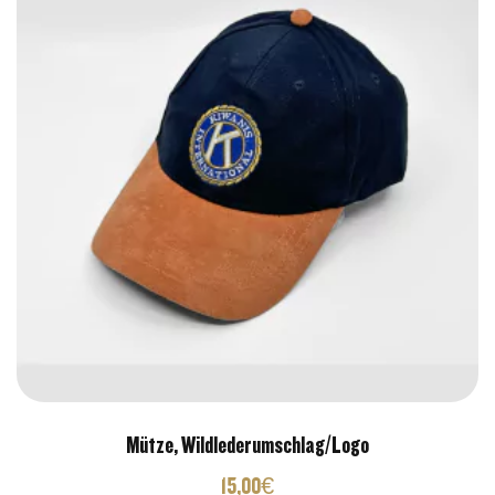
Mütze, Wildlederumschlag/Logo
15,00
€