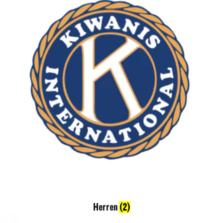
Herren
(2)