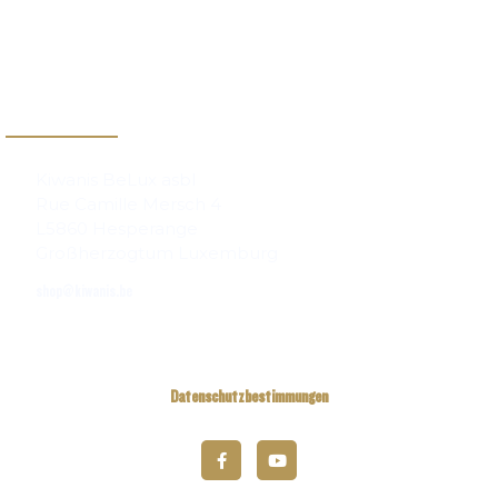
Kontakt
Kiwanis BeLux asbl
Rue Camille Mersch 4
L5860 Hesperange
Großherzogtum Luxemburg
shop@kiwanis.be
Datenschutzbestimmungen