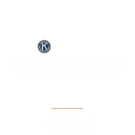
Kiwanis ist eine weltweite Freiwilligenorganisation, die
sich der Verbesserung der Welt, Kind für Kind und
Gemeinde für Gemeinde, verschrieben hat.
Kontakt
Kiwanis BeLux asbl
Rue Camille Mersch 4
L5860 Hesperange