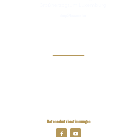
Großherzogtum Luxemburg
shop@kiwanis.be
Links
Kiwanis Europe
Kiwanis International
Kiwanis Academy
Datenschutzbestimmungen