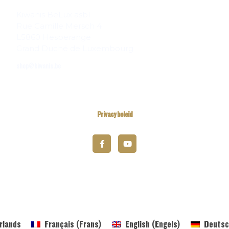
Kiwanis BeLux asbl
Rue Camille Mersch 4
L5860 Hesperange
Grand Duché de Luxembourg
shop@kiwanis.be
Privacy beleid
© 2025 Kiwanis District Belgium-Luxembourg
rlands
Français
(
Frans
)
English
(
Engels
)
Deutsc