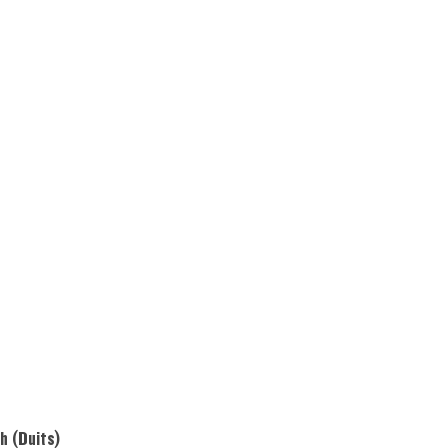
Kiwanis Europe
Kiwanis International
Kiwanis Academy
h
(
Duits
)