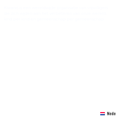
Kiwanis is een wereldwijde organisatie van vrijwilligers
die zich wijden aan het verbeteren van onze wereld,
kind per kind en gemeenschap per gemeenschap.
Nede