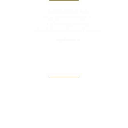
Kiwanis BeLux asbl
Rue Camille Mersch 4
L5860 Hesperange
Grand Duché de Luxembourg
shop@kiwanis.be
Links
Kiwanis Europe
Kiwanis International
Kiwanis Academy