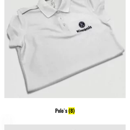
Polo’s
(8)