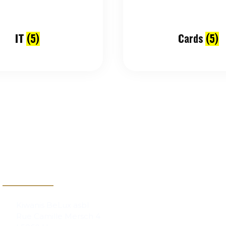
IT
(5)
Cards
(5)
Contact
Kiwanis BeLux asbl
Rue Camille Mersch 4