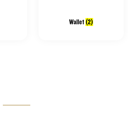
Wallet
(2)
Links
Kiwanis Europe
Kiwanis International