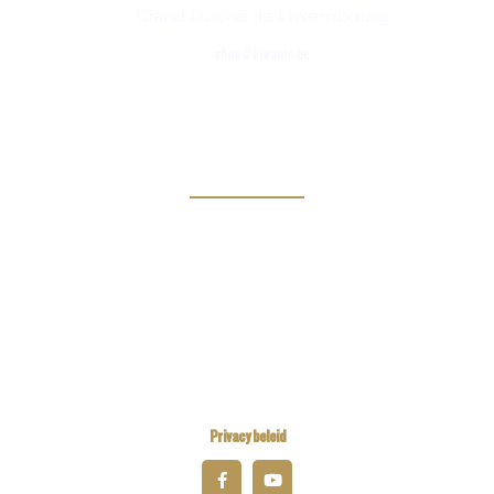
Grand Duché de Luxembourg
shop@kiwanis.be
Links
Kiwanis Europe
Kiwanis International
Kiwanis Academy
Privacy beleid