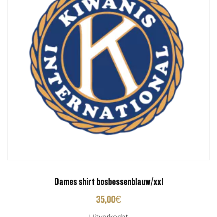
Dames shirt bosbessenblauw/xxl
35,00
€
Uitverkocht