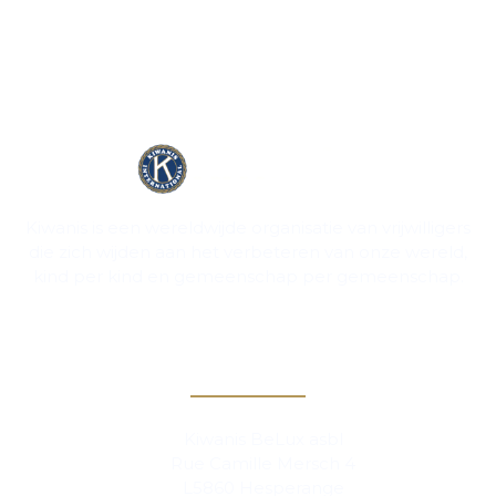
Kiwanis is een wereldwijde organisatie van vrijwilligers
die zich wijden aan het verbeteren van onze wereld,
kind per kind en gemeenschap per gemeenschap.
Contact
Kiwanis BeLux asbl
Rue Camille Mersch 4
L5860 Hesperange