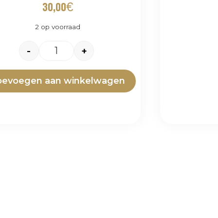
30,00
€
2 op voorraad
-
+
oevoegen aan winkelwagen