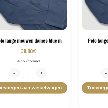
lo lange mouwen dames blue m
Polo lang
30,00
€
4 op voorraad
-
+
-
oevoegen aan winkelwagen
Toevoeg