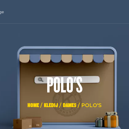
ge
POLO'S
HOME
/
KLEDIJ
/
DAMES
/ POLO'S