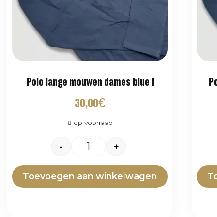
Polo lange mouwen dames blue l
Po
30,00
€
8 op voorraad
-
+
Toevoegen aan winkelwagen
T