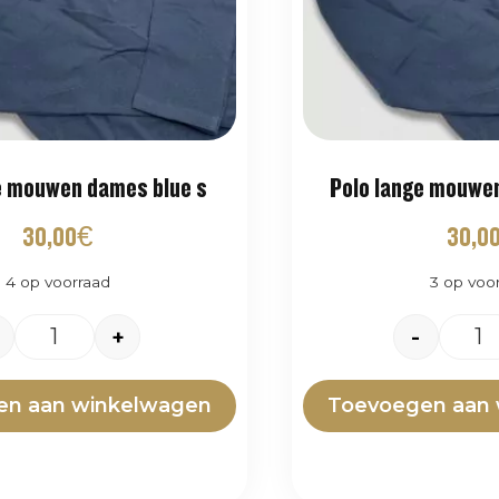
e mouwen dames blue s
Polo lange mouwen
30,00
€
30,0
4 op voorraad
3 op voo
+
-
en aan winkelwagen
Toevoegen aan