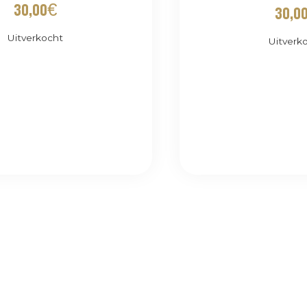
30,00
€
30,0
Uitverkocht
Uitverk