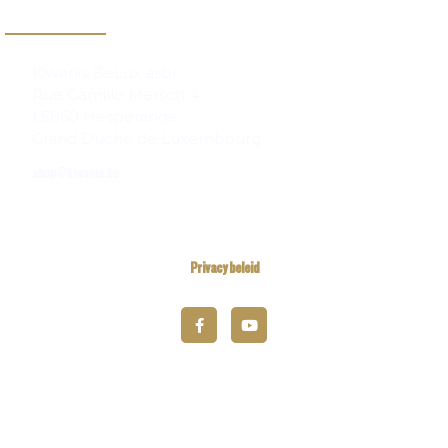
Contact
Kiwanis BeLux asbl
Rue Camille Mersch 4
L5860 Hesperange
Grand Duché de Luxembourg
shop@kiwanis.be
Privacy beleid
© 2025 Kiwanis District Belgium-Luxembourg