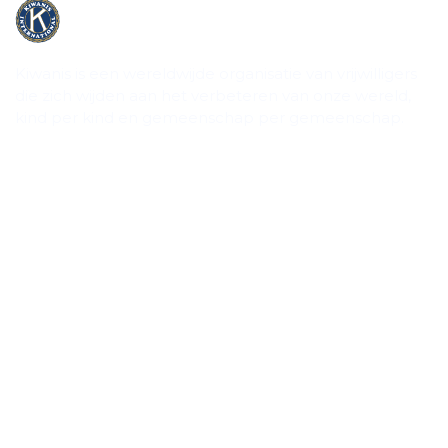
Kiwanis is een wereldwijde organisatie van vrijwilligers
die zich wijden aan het verbeteren van onze wereld,
kind per kind en gemeenschap per gemeenschap.