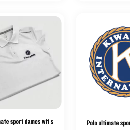
mate sport dames wit s
Polo ultimate spo