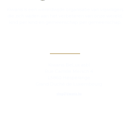
Kiwanis is een wereldwijde organisatie van vrijwilligers
die zich wijden aan het verbeteren van onze wereld,
kind per kind en gemeenschap per gemeenschap.
Contact
Kiwanis BeLux asbl
Rue Camille Mersch 4
L5860 Hesperange
Grand Duché de Luxembourg
shop@kiwanis.be
Links