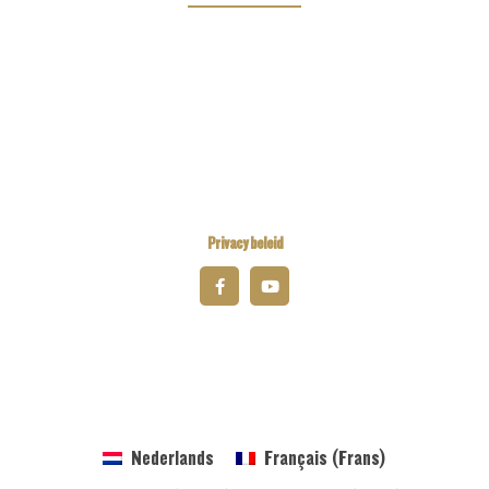
Kiwanis Europe
Kiwanis International
Kiwanis Academy
Privacy beleid
© 2025 Kiwanis District Belgium-Luxembourg
Nederlands
Français
(
Frans
)