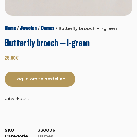
Home
Juwelen
Dames
/
/
/ Butterfly brooch – l-green
Butterfly brooch – l-green
25,00
€
Log in om te bestellen
Uitverkocht
SKU
330006
Categorie
Dames