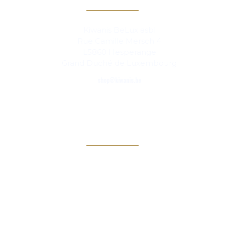
Kiwanis BeLux asbl
Rue Camille Mersch 4
L5860 Hesperange
Grand Duché de Luxembourg
shop@kiwanis.be
Links
Kiwanis Europe
Kiwanis International
Kiwanis Academy