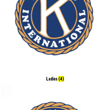
Ladies
(4)