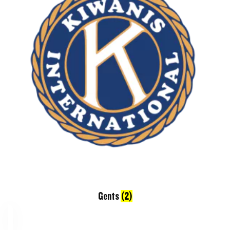
Gents
(2)