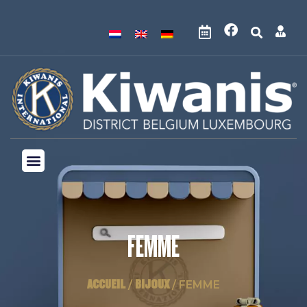
FEMME
ACCUEIL
BIJOUX
/
/ FEMME