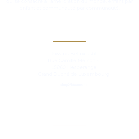
qui se consacre à l’amélioration du monde, enfant par
enfant et communauté par communauté.
Contact
Kiwanis BeLux asbl
Rue Camille Mersch 4
L5860 Hesperange
Grand Duché de Luxembourg
shop@kiwanis.be
Links
Kiwanis Europe