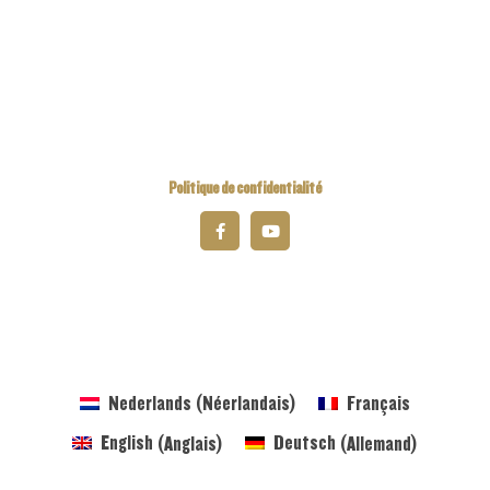
Kiwanis International
Kiwanis Academy
Politique de confidentialité
© 2023 Kiwanis Belgium-Luxembourg
Nederlands
(
Néerlandais
)
Français
English
(
Anglais
)
Deutsch
(
Allemand
)