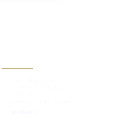
Contact
Kiwanis BeLux asbl
Rue Camille Mersch 4
L5860 Hesperange
Grand Duché de Luxembourg
shop@kiwanis.be