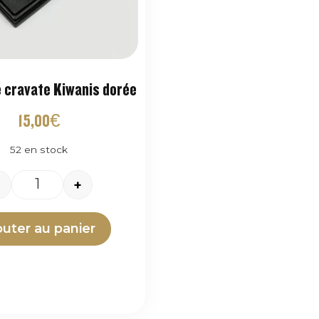
e cravate Kiwanis dorée
15,00
€
52 en stock
+
outer au panier