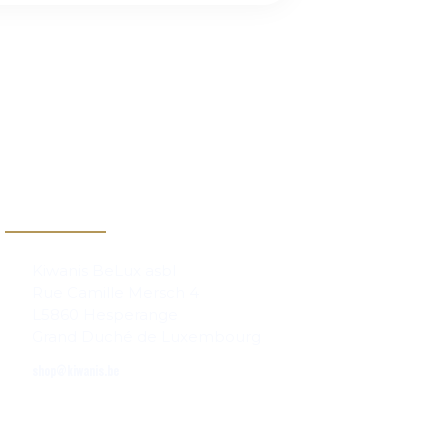
Contact
Kiwanis BeLux asbl
Rue Camille Mersch 4
L5860 Hesperange
Grand Duché de Luxembourg
shop@kiwanis.be