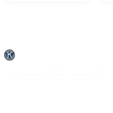
Kiwanis is een wereldwijde organisatie van vrijwilligers
die zich wijden aan het verbeteren van onze wereld,
kind per kind en gemeenschap per gemeenschap.