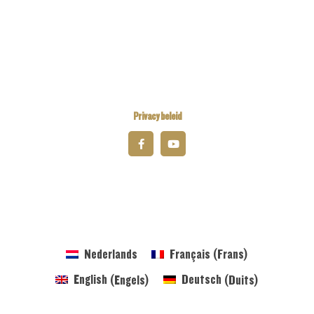
Kiwanis International
Kiwanis Academy
Privacy beleid
© 2025 Kiwanis District Belgium-Luxembourg
Nederlands
Français
(
Frans
)
English
(
Engels
)
Deutsch
(
Duits
)