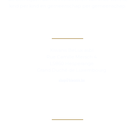
kind per kind en gemeenschap per gemeenschap.
Contact
Kiwanis BeLux asbl
Rue Camille Mersch 4
L5860 Hesperange
Grand Duché de Luxembourg
shop@kiwanis.be
Links
Kiwanis Europe