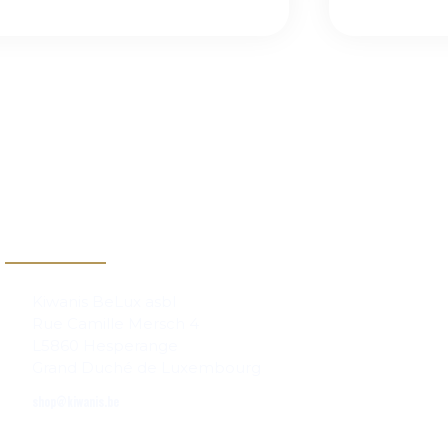
Contact
Kiwanis BeLux asbl
Rue Camille Mersch 4
L5860 Hesperange
Grand Duché de Luxembourg
shop@kiwanis.be