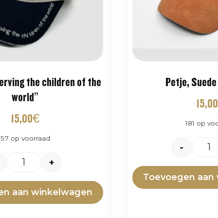
erving the children of the
Petje, Suede
world”
15,00
15,00
€
181 op vo
57 op voorraad
-
+
Toevoegen aan
en aan winkelwagen