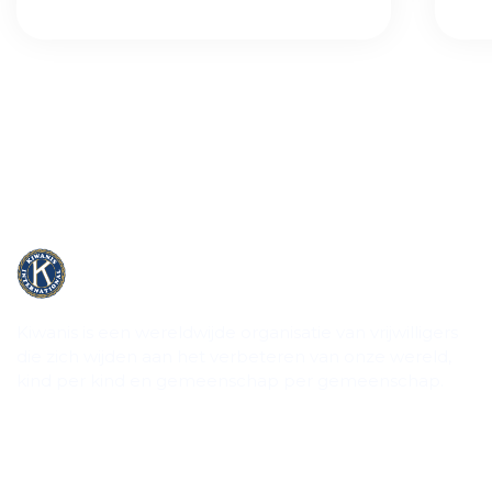
Kiwanis is een wereldwijde organisatie van vrijwilligers
die zich wijden aan het verbeteren van onze wereld,
kind per kind en gemeenschap per gemeenschap.