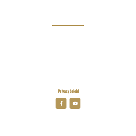
Links
Kiwanis Europe
Kiwanis International
Kiwanis Academy
Privacy beleid
© 2025 Kiwanis District Belgium-Luxembourg