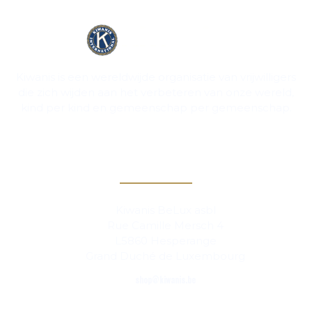
Kiwanis is een wereldwijde organisatie van vrijwilligers
die zich wijden aan het verbeteren van onze wereld,
kind per kind en gemeenschap per gemeenschap.
Contact
Kiwanis BeLux asbl
Rue Camille Mersch 4
L5860 Hesperange
Grand Duché de Luxembourg
shop@kiwanis.be