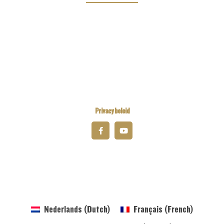
Kiwanis Europe
Kiwanis International
Kiwanis Academy
Privacy beleid
© 2025 Kiwanis District Belgium-Luxembourg
Nederlands
(
Dutch
)
Français
(
French
)