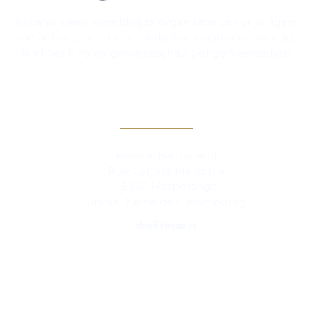
Kiwanis is een wereldwijde organisatie van vrijwilligers
die zich wijden aan het verbeteren van onze wereld,
kind per kind en gemeenschap per gemeenschap.
Contact
Kiwanis BeLux asbl
Rue Camille Mersch 4
L5860 Hesperange
Grand Duché de Luxembourg
shop@kiwanis.be
Links