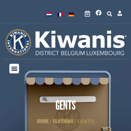
GENTS
HOME
CLOTHING
/
/ GENTS