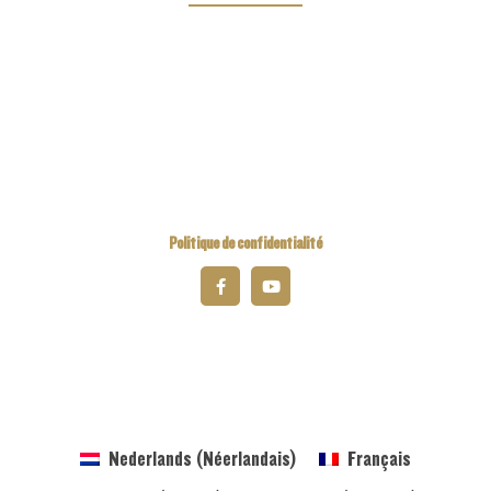
Kiwanis Europe
Kiwanis International
Kiwanis Academy
Politique de confidentialité
© 2023 Kiwanis Belgium-Luxembourg
Nederlands
(
Néerlandais
)
Français