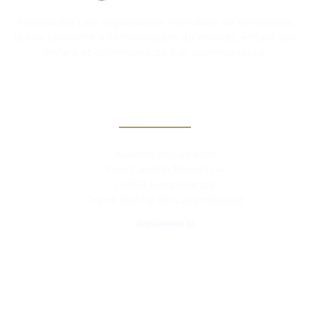
Kiwanis est une organisation mondiale de bénévoles
qui se consacre à l’amélioration du monde, enfant par
enfant et communauté par communauté.
Contact
Kiwanis BeLux asbl
Rue Camille Mersch 4
L5860 Hesperange
Grand Duché de Luxembourg
shop@kiwanis.be
Links